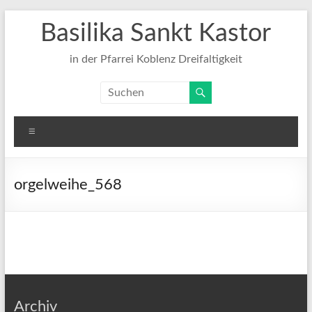
Zum
Basilika Sankt Kastor
Inhalt
springen
in der Pfarrei Koblenz Dreifaltigkeit
Menü
orgelweihe_568
Archiv