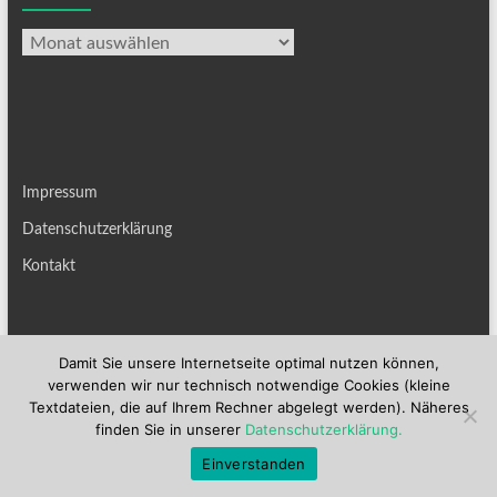
Archiv
Impressum
Datenschutzerklärung
Kontakt
Damit Sie unsere Internetseite optimal nutzen können,
verwenden wir nur technisch notwendige Cookies (kleine
Copyright © 2026
Basilika Sankt Kastor
. Alle Rechte vorbehalten. Theme
Textdateien, die auf Ihrem Rechner abgelegt werden). Näheres
Spacious
von ThemeGrill. Präsentiert von:
WordPress
.
finden Sie in unserer
Datenschutzerklärung.
Einverstanden