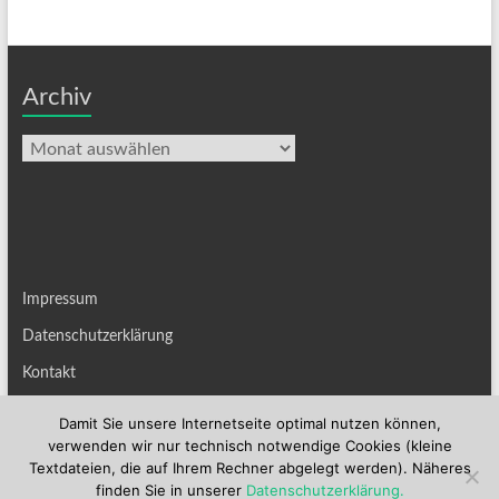
Archiv
Archiv
Impressum
Datenschutzerklärung
Kontakt
Damit Sie unsere Internetseite optimal nutzen können,
verwenden wir nur technisch notwendige Cookies (kleine
Textdateien, die auf Ihrem Rechner abgelegt werden). Näheres
finden Sie in unserer
Datenschutzerklärung.
Copyright © 2026
Basilika Sankt Kastor
. Alle Rechte vorbehalten. Theme